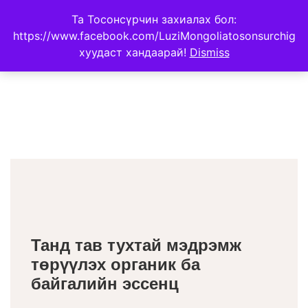
Та Тосонсүрчин захиалах бол:
https://www.facebook.com/LuziMongoliatosonsurchig
хуудаст хандаарай!
Dismiss
Танд тав тухтай мэдрэмж
төрүүлэх органик ба
байгалийн эссенц