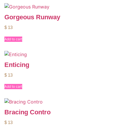
Gorgeous Runway
$
13
Add to cart
Enticing
$
13
Add to cart
Bracing Contro
$
13