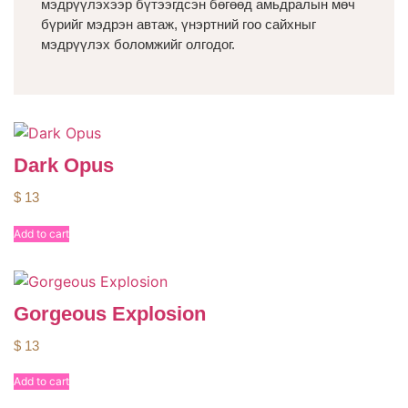
мэдрүүлэхээр бүтээгдсэн бөгөөд амьдралын мөч
бүрийг мэдрэн автаж, үнэртний гоо сайхныг
мэдрүүлэх боломжийг олгодог.
Dark Opus
$
13
Add to cart
Gorgeous Explosion
$
13
Add to cart