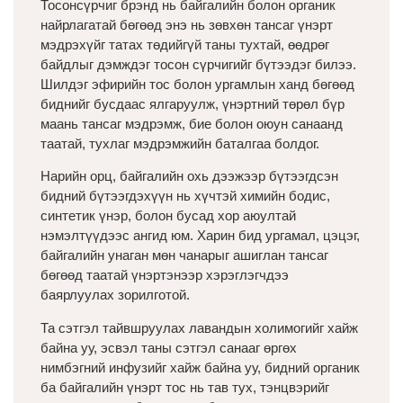
Тосонсүрчиг брэнд нь байгалийн болон органик
найрлагатай бөгөөд энэ нь зөвхөн тансаг үнэрт
мэдрэхүйг татах төдийгүй таны тухтай, өөдрөг
байдлыг дэмждэг тосон сүрчигийг бүтээдэг билээ.
Шилдэг эфирийн тос болон ургамлын ханд бөгөөд
биднийг бусдаас ялгаруулж, үнэртний төрөл бүр
маань тансаг мэдрэмж, бие болон оюун санаанд
таатай, тухлаг мэдрэмжийн баталгаа болдог.
Нарийн орц, байгалийн охь дээжээр бүтээгдсэн
бидний бүтээгдэхүүн нь хүчтэй химийн бодис,
синтетик үнэр, болон бусад хор аюултай
нэмэлтүүдээс ангид юм. Харин бид ургамал, цэцэг,
байгалийн унаган мөн чанарыг ашиглан тансаг
бөгөөд таатай үнэртэнээр хэрэглэгчдээ
баярлуулах зорилготой.
Та сэтгэл тайвшруулах лавандын холимогийг хайж
байна уу, эсвэл таны сэтгэл санааг өргөх
нимбэгний инфузийг хайж байна уу, бидний органик
ба байгалийн үнэрт тос нь тав тух, тэнцвэрийг