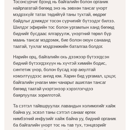
Тосонсүрчиг брэнд нь байгалийн болон органик
найрлагатай бөгөөд энэ нь зөвхөн тансаг үнэрт
мэдрэхүйг татах төдийгүй таны тухтай, өөдрөг
байдлыг дэмждэг тосон сүрчигийг бүтээдэг билээ.
Шилдэг эфирийн тос болон ургамлын ханд бөгөөд
биднийг бусдаас ялгаруулж, үнэртний төрөл бүр
маань тансаг мэдрэмж, бие болон оюун санаанд
таатай, тухлаг мэдрэмжийн баталгаа болдог.
Нарийн орц, байгалийн охь дээжээр бүтээгдсэн
бидний бүтээгдэхүүн нь хүчтэй химийн бодис,
синтетик үнэр, болон бусад хор аюултай
нэмэлтүүдээс ангид юм. Харин бид ургамал, цэцэг,
байгалийн унаган мөн чанарыг ашиглан тансаг
бөгөөд таатай үнэртэнээр хэрэглэгчдээ
баярлуулах зорилготой.
Та сэтгэл тайвшруулах лавандын холимогийг хайж
байна уу, эсвэл таны сэтгэл санааг өргөх
нимбэгний инфузийг хайж байна уу, бидний органик
ба байгалийн үнэрт тос нь тав тух, тэнцвэрийг