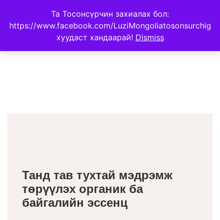
Та Тосонсүрчин захиалах бол:
https://www.facebook.com/LuziMongoliatosonsurchig
хуудаст хандаарай!
Dismiss
Танд тав тухтай мэдрэмж
төрүүлэх органик ба
байгалийн эссенц