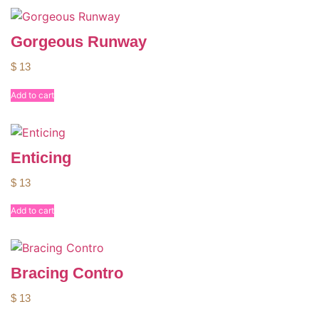
Gorgeous Runway
$
13
Add to cart
Enticing
$
13
Add to cart
Bracing Contro
$
13