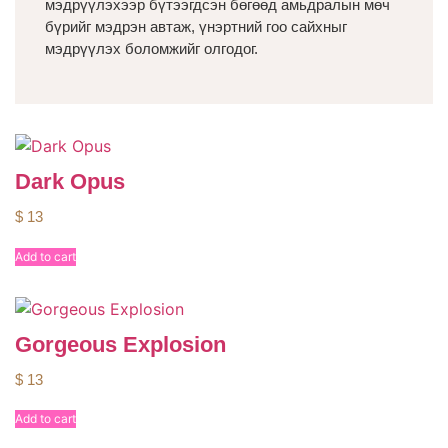
мэдрүүлэхээр бүтээгдсэн бөгөөд амьдралын мөч
бүрийг мэдрэн автаж, үнэртний гоо сайхныг
мэдрүүлэх боломжийг олгодог.
Dark Opus
$
13
Add to cart
Gorgeous Explosion
$
13
Add to cart