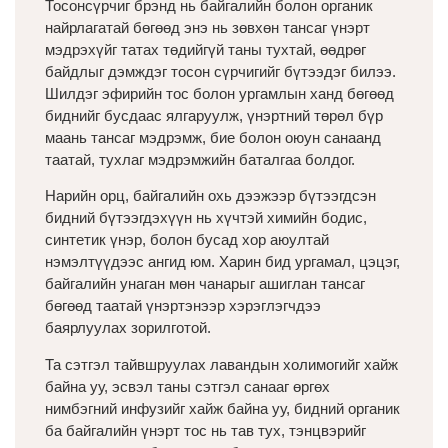
Тосонсүрчиг брэнд нь байгалийн болон органик
найрлагатай бөгөөд энэ нь зөвхөн тансаг үнэрт
мэдрэхүйг татах төдийгүй таны тухтай, өөдрөг
байдлыг дэмждэг тосон сүрчигийг бүтээдэг билээ.
Шилдэг эфирийн тос болон ургамлын ханд бөгөөд
биднийг бусдаас ялгаруулж, үнэртний төрөл бүр
маань тансаг мэдрэмж, бие болон оюун санаанд
таатай, тухлаг мэдрэмжийн баталгаа болдог.
Нарийн орц, байгалийн охь дээжээр бүтээгдсэн
бидний бүтээгдэхүүн нь хүчтэй химийн бодис,
синтетик үнэр, болон бусад хор аюултай
нэмэлтүүдээс ангид юм. Харин бид ургамал, цэцэг,
байгалийн унаган мөн чанарыг ашиглан тансаг
бөгөөд таатай үнэртэнээр хэрэглэгчдээ
баярлуулах зорилготой.
Та сэтгэл тайвшруулах лавандын холимогийг хайж
байна уу, эсвэл таны сэтгэл санааг өргөх
нимбэгний инфузийг хайж байна уу, бидний органик
ба байгалийн үнэрт тос нь тав тух, тэнцвэрийг