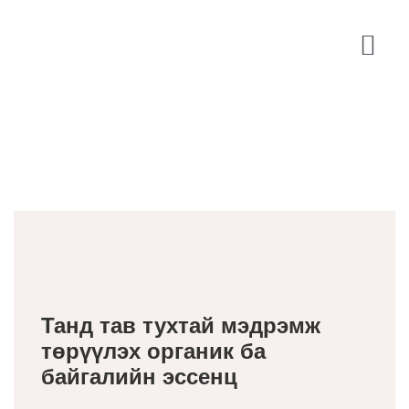
Танд тав тухтай мэдрэмж
төрүүлэх органик ба
байгалийн эссенц