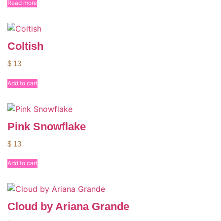
Read more
Coltish
$
13
Add to cart
Pink Snowflake
$
13
Add to cart
Cloud by Ariana Grande