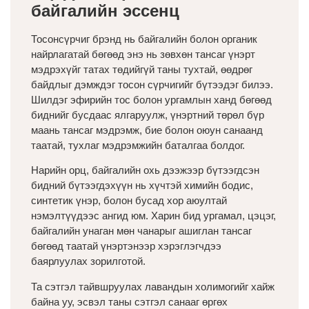
байгалийн эссенц
Тосонсүрчиг брэнд нь байгалийн болон органик
найрлагатай бөгөөд энэ нь зөвхөн тансаг үнэрт
мэдрэхүйг татах төдийгүй таны тухтай, өөдрөг
байдлыг дэмждэг тосон сүрчигийг бүтээдэг билээ.
Шилдэг эфирийн тос болон ургамлын ханд бөгөөд
биднийг бусдаас ялгаруулж, үнэртний төрөл бүр
маань тансаг мэдрэмж, бие болон оюун санаанд
таатай, тухлаг мэдрэмжийн баталгаа болдог.
Нарийн орц, байгалийн охь дээжээр бүтээгдсэн
бидний бүтээгдэхүүн нь хүчтэй химийн бодис,
синтетик үнэр, болон бусад хор аюултай
нэмэлтүүдээс ангид юм. Харин бид ургамал, цэцэг,
байгалийн унаган мөн чанарыг ашиглан тансаг
бөгөөд таатай үнэртэнээр хэрэглэгчдээ
баярлуулах зорилготой.
Та сэтгэл тайвшруулах лавандын холимогийг хайж
байна уу, эсвэл таны сэтгэл санааг өргөх