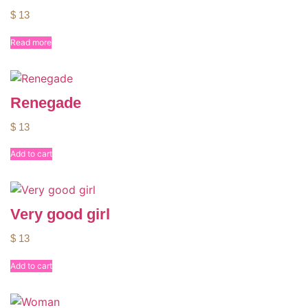
$
13
Read more
Renegade
$
13
Add to cart
Very good girl
$
13
Add to cart