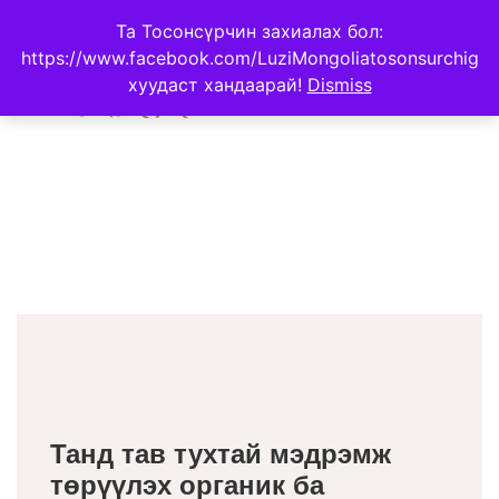
Та Тосонсүрчин захиалах бол:
https://www.facebook.com/LuziMongoliatosonsurchig
хуудаст хандаарай!
Dismiss
Танд тав тухтай мэдрэмж
төрүүлэх органик ба