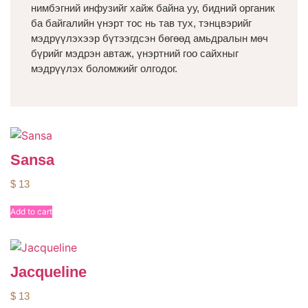
нимбэгний инфузийг хайж байна уу, бидний органик
ба байгалийн үнэрт тос нь тав тух, тэнцвэрийг
мэдрүүлэхээр бүтээгдсэн бөгөөд амьдралын мөч
бүрийг мэдрэн автаж, үнэртний гоо сайхныг
мэдрүүлэх боломжийг олгодог.
Sansa
$
13
Add to cart
Jacqueline
$
13