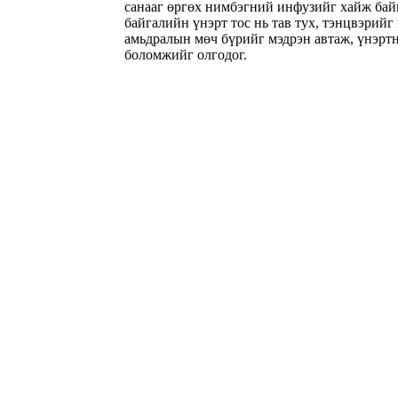
санааг өргөх нимбэгний инфузийг хайж байн
байгалийн үнэрт тос нь тав тух, тэнцвэрийг
амьдралын мөч бүрийг мэдрэн автаж, үнэрт
боломжийг олгодог.