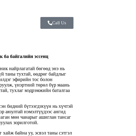
Call Us
к ба байгалийн эссенц
ник найрлагатай бөгөөд энэ нь
үй таны тухтай, өөдрөг байдлыг
Шилдэг эфирийн тос болон
руулж, үнэртний төрөл бүр маань
атай, тухлаг мэдрэмжийн баталгаа
сэн бидний бүтээгдэхүүн нь хүчтэй
хор аюултай нэмэлтүүдээс ангид
наган мөн чанарыг ашиглан тансаг
луулах зорилготой.
 хайж байна уу, эсвэл таны сэтгэл