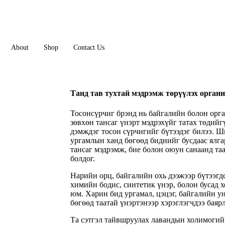
About
Shop
Contact Us
Танд тав тухтай мэдрэмж төрүүлэх органи
Тосонсүрчиг брэнд нь байгалийн болон орга
зөвхөн тансаг үнэрт мэдрэхүйг татах төдийг
дэмждэг тосон сүрчигийг бүтээдэг билээ. 
ургамлын ханд бөгөөд биднийг бусдаас ялга
тансаг мэдрэмж, бие болон оюун санаанд та
болдог.
Нарийн орц, байгалийн охь дээжээр бүтээгд
химийн бодис, синтетик үнэр, болон бусад 
юм. Харин бид ургамал, цэцэг, байгалийн у
бөгөөд таатай үнэртэнээр хэрэглэгчдээ баяр
Та сэтгэл тайвшруулах лавандын холимогийг