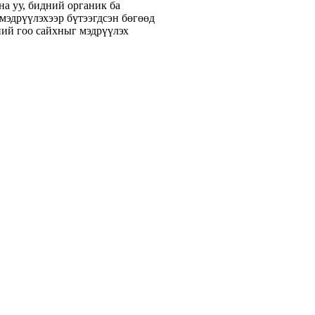
а уу, бидний органик ба
 мэдрүүлэхээр бүтээгдсэн бөгөөд
ний гоо сайхныг мэдрүүлэх